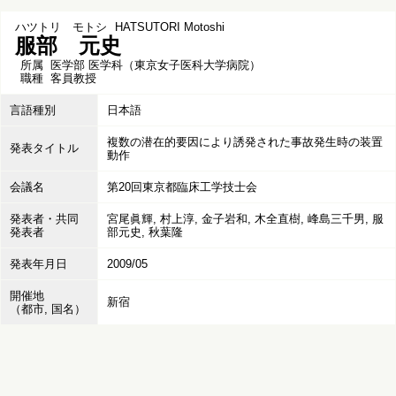
ハツトリ モトシ
HATSUTORI Motoshi
服部 元史
所属
医学部 医学科（東京女子医科大学病院）
職種
客員教授
言語種別
日本語
複数の潜在的要因により誘発された事故発生時の装置
発表タイトル
動作
会議名
第20回東京都臨床工学技士会
発表者・共同
宮尾眞輝, 村上淳, 金子岩和, 木全直樹, 峰島三千男, 服
発表者
部元史, 秋葉隆
発表年月日
2009/05
開催地
新宿
（都市, 国名）