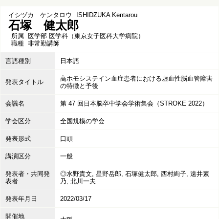
イシヅカ ケンタロウ
ISHIDZUKA Kentarou
石塚 健太郎
所属
医学部 医学科（東京女子医科大学病院）
職種
非常勤講師
言語種別
日本語
高ホモシステイン血症患者における虚血性脳血管障害
発表タイトル
の特徴と予後
会議名
第 47 回日本脳卒中学会学術集会（STROKE 2022）
学会区分
全国規模の学会
発表形式
口頭
講演区分
一般
発表者・共同発
◎水野貴文, 星野岳郎, 石塚健太郎, 西村絢子, 遠井素
表者
乃, 北川一夫
発表年月日
2022/03/17
開催地