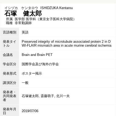
イシヅカ ケンタロウ
ISHIDZUKA Kentarou
石塚 健太郎
所属
医学部 医学科（東京女子医科大学病院）
職種
非常勤講師
言語種別
英語
発表タイ
Preserved integrity of microtubule associated protein 2 in D
トル
WI-FLAIR mismatch area in acute murine cerebral ischemia
会議名
Brain and Brain PET
学会区分
国際学会及び海外の学会
発表形式
ポスター掲示
講演区分
一般
発表者・
共同発表
石塚健太郎, 斎藤萌子, 北川一夫
者
発表年月
2019/07/06
日