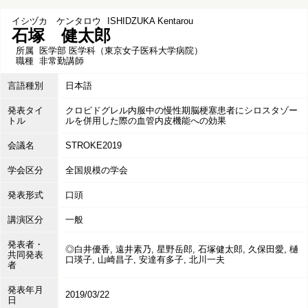
イシヅカ ケンタロウ
ISHIDZUKA Kentarou
石塚 健太郎
所属
医学部 医学科（東京女子医科大学病院）
職種
非常勤講師
言語種別
日本語
発表タイ
クロピドグレル内服中の慢性期脳梗塞患者にシロスタゾー
トル
ルを併用した際の血管内皮機能への効果
会議名
STROKE2019
学会区分
全国規模の学会
発表形式
口頭
講演区分
一般
発表者・
◎白井優香, 遠井素乃, 星野岳郎, 石塚健太郎, 久保田愛, 樋
共同発表
口瑛子, 山崎昌子, 安達有多子, 北川一夫
者
発表年月
2019/03/22
日