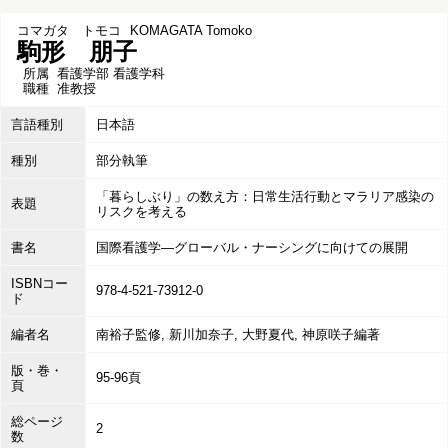
コマガタ トモコ
KOMAGATA Tomoko
駒形 朋子
所属
看護学部 看護学科
職種
准教授
言語種別
日本語
種別
部分執筆
「暮らしぶり」の数え方：日常生活行動とマラリア感染の
表題
リスクを考える
書名
国際看護学―グローバル・ナーシングに向けての展開
ISBNコー
978-4-521-73912-0
ド
編者名
南裕子監修, 新川加奈子, 大野夏代, 神原咲子編著
版・巻・
95-96頁
頁
総ページ
2
数