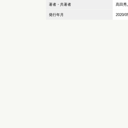
著者・共著者
髙田秀
発行年月
2020/0