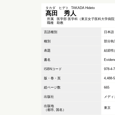
タカダ ヒデト
TAKADA Hideto
髙田 秀人
所属
医学部 医学科（東京女子医科大学病院
職種
助教
言語種別
日本語
種別
部分執
表題
結節性
書名
Evid
ISBNコード
978-4-
版・巻・頁
4,488-
総ページ数
665
出版社
メディ
出版地
東京
（都市, 国名）