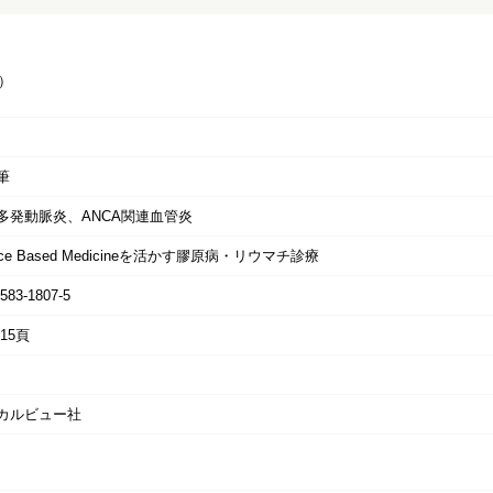
）
筆
多発動脈炎、ANCA関連血管炎
ence Based Medicineを活かす膠原病・リウマチ診療
7583-1807-5
515頁
カルビュー社