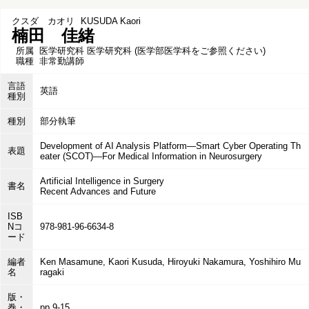
クスダ カオリ
KUSUDA Kaori
楠田 佳緒
所属
医学研究科 医学研究科 (医学部医学科をご参照ください)
職種
非常勤講師
言語
英語
種別
種別
部分執筆
Development of AI Analysis Platform—Smart Cyber Operating Th
表題
eater (SCOT)—For Medical Information in Neurosurgery
Artificial Intelligence in Surgery
書名
Recent Advances and Future
ISB
Nコ
978-981-96-6634-8
ード
編者
Ken Masamune, Kaori Kusuda, Hiroyuki Nakamura, Yoshihiro Mu
名
ragaki
版・
巻・
pp.9-15