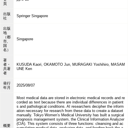
頁
出版
Springer Singapore
社
出版
地
（都
Singapore
市,
国
名）
著
者・
KUSUDA Kaori, OKAMOTO Jun, MURAGAKI Yoshihiro, MASAM
共著
UNE Ken
者
発行
2025/08/07
年月
Most medical data are stored in electronic medical records and re
corded as text because there are individual differences in patient
s and pathological conditions. AI researchers decipher the inform
ation necessary for research from these data to create a dataset
manually. Tokyo Women’s Medical University has built a surgical
prognosis management system, the Clinical Information Analyzer
(CIA). This system consists of three functions: cleansing and ac
概要
cumulating medical data, analyzing data, and feeding back the a