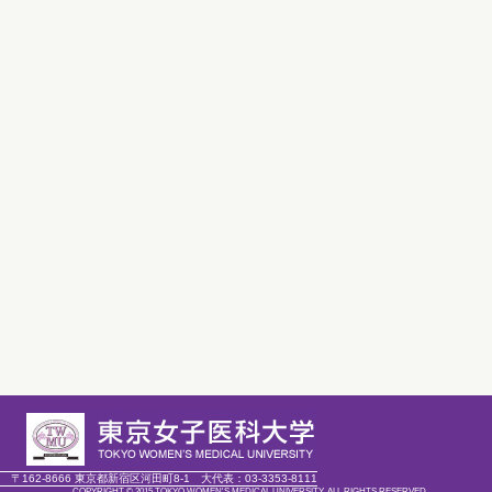
〒162-8666 東京都新宿区河田町8-1
大代表：
03-3353-8111
COPYRIGHT © 2015 TOKYO WOMEN'S MEDICAL UNIVERSITY. ALL RIGHTS RESERVED.