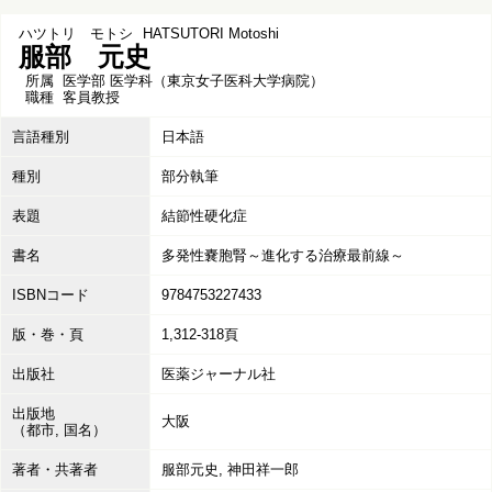
ハツトリ モトシ
HATSUTORI Motoshi
服部 元史
所属
医学部 医学科（東京女子医科大学病院）
職種
客員教授
言語種別
日本語
種別
部分執筆
表題
結節性硬化症
書名
多発性嚢胞腎～進化する治療最前線～
ISBNコード
9784753227433
版・巻・頁
1,312-318頁
出版社
医薬ジャーナル社
出版地
大阪
（都市, 国名）
著者・共著者
服部元史, 神田祥一郎