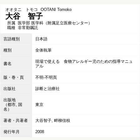
オオタニ トモコ
OOTANI Tomoko
大谷 智子
所属
医学部 医学科（附属足立医療センター）
職種
非常勤嘱託
言語種別
日本語
種別
全体執筆
現場で使える 食物アレルギー児のための指導マニュ
書名
アル
版・巻・頁
不明-不明頁
出版社
診断と治療社
出版地
（都市, 国
東京
名）
著者・共著者
大谷智子, 畔柳佳枝
発行年月
2008