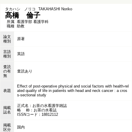
タカハシ ノリコ
TAKAHASHI Noriko
髙橋 倫子
所属
看護学部 看護学科
職種
助教
論文
原著
種別
言語
英語
種別
査読
の有
査読あり
無
Effect of post-operative physical and social factors with health-rel
表題
ated quality of life in patients with head and neck cancer : a cros
s-sectional study
正式名：お茶の水看護学雑誌
掲載
略 称：お茶の水看誌
誌名
ISSNコード：18812112
掲載
国内
区分