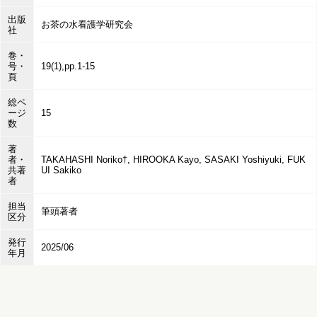
出版
お茶の水看護学研究会
社
巻・
号・
19(1),pp.1-15
頁
総ペ
ージ
15
数
著
者・
TAKAHASHI Noriko†, HIROOKA Kayo, SASAKI Yoshiyuki, FUK
共著
UI Sakiko
者
担当
筆頭著者
区分
発行
2025/06
年月