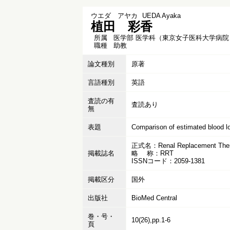
ウエダ アヤカ
UEDA Ayaka
植田 彩香
所属
医学部 医学科（東京女子医科大学病院
職種
助教
論文種別
原著
言語種別
英語
査読の有
査読あり
無
表題
Comparison of estimated blood los
正式名：Renal Replacement The
掲載誌名
略 称：RRT
ISSNコード：2059-1381
掲載区分
国外
出版社
BioMed Central
巻・号・
10(26),pp.1-6
頁