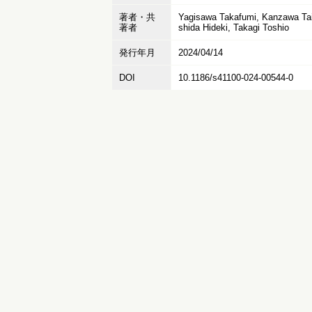
著者・共
Yagisawa Takafumi, Kanzawa Taic
著者
shida Hideki, Takagi Toshio
発行年月
2024/04/14
DOI
10.1186/s41100-024-00544-0