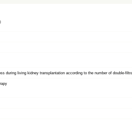
）
s during living kidney transplantation according to the number of double-filt
rapy