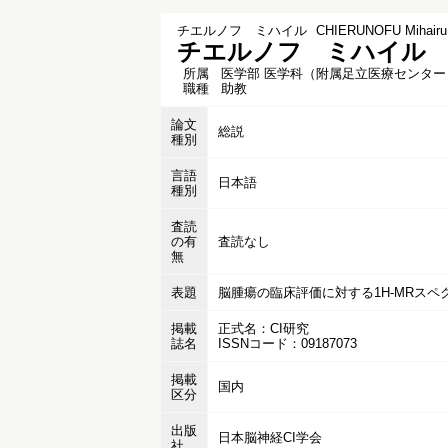
チエルノフ ミハイル
CHIERUNOFU Mihairu
チエルノフ ミハイル
所属
医学部 医学科（附属足立医療センター
職種
助教
論文
総説
種別
言語
日本語
種別
査読
の有
査読なし
無
表題
脳腫瘍の臨床評価に対する1H-MRス
掲載
正式名：CI研究
誌名
ISSNコード：09187073
掲載
国内
区分
出版
日本脳神経CI学会
社