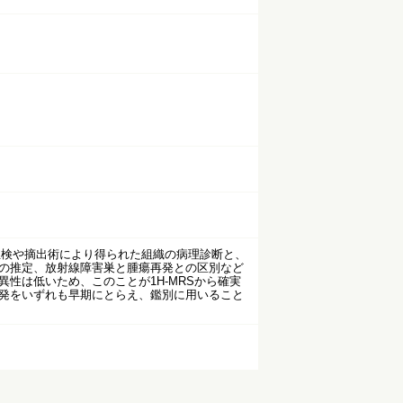
法、生検や摘出術により得られた組織の病理診断と、
の推定、放射線障害巣と腫瘍再発との区別など
性は低いため、このことが1H-MRSから確実
発をいずれも早期にとらえ、鑑別に用いること