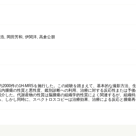
浩, 岡田芳和, 伊関洋, 高倉公朋
年、約2000件の1H-MRSを施行した。この経験を踏まえて、基本的な撮影方
蓋内腫瘍の性質と悪性度、鑑別診断への利用、治療に対する反応性または予後
介した。代謝産物の性質は脳腫瘍の組織学的性質によく関連するが、組織特異
る、しかし同時に、スペクトロスコピーは治療効果、治療による反応と腫瘍再