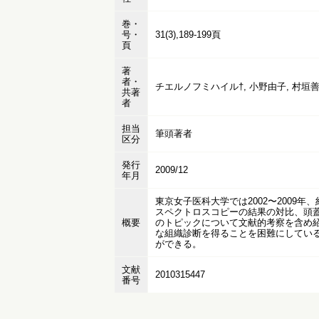
巻・
号・
31(3),189-199頁
頁
著
者・
チエルノフミハイル†, 小野由子, 村垣善
共著
者
担当
筆頭著者
区分
発行
2009/12
年月
東京女子医科大学では2002〜2009
スペクトロスコピーの結果の対比、頭
概要
のトピックについて文献的考察を含め紹
な組織診断を得ることを困難にしてい
ができる。
文献
2010315447
番号