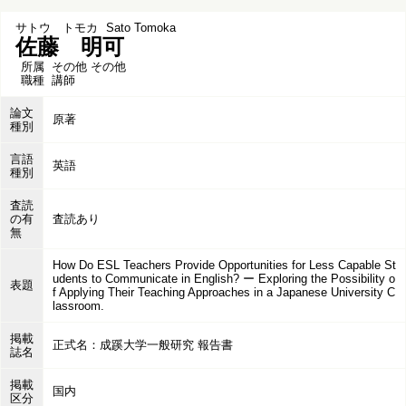
サトウ トモカ
Sato Tomoka
佐藤 明可
所属
その他 その他
職種
講師
論文
原著
種別
言語
英語
種別
査読
の有
査読あり
無
How Do ESL Teachers Provide Opportunities for Less Capable St
udents to Communicate in English? ー Exploring the Possibility o
表題
f Applying Their Teaching Approaches in a Japanese University C
lassroom.
掲載
正式名：成蹊大学一般研究 報告書
誌名
掲載
国内
区分