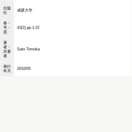
出版
成蹊大学
社
巻・
号・
43(2),pp.1-22
頁
著
者・
Sato Tomoka
共著
者
発行
2010/05
年月