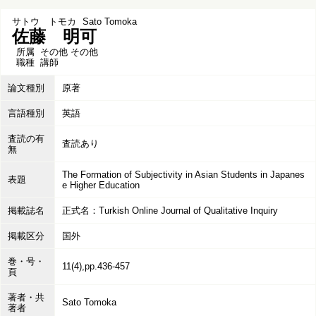
サトウ トモカ
Sato Tomoka
佐藤 明可
所属
その他 その他
職種
講師
論文種別
原著
言語種別
英語
査読の有
査読あり
無
The Formation of Subjectivity in Asian Students in Japanes
表題
e Higher Education
掲載誌名
正式名：Turkish Online Journal of Qualitative Inquiry
掲載区分
国外
巻・号・
11(4),pp.436-457
頁
著者・共
Sato Tomoka
著者