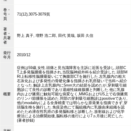
巻・
号・
71(12),3075-3079頁
頁
著
者・
野上 真子, 増野 浩二郎, 田代 英哉, 坂田 久信
共著
者
発行
2010/12
年月
症例は59歳,女性.頭痛と見当識障害を主訴に近医を受診し,頭部C
T上多発脳腫瘍を指摘され,当院脳神経外科を紹介受診した.頭部M
RI上転移性脳腫瘍疑いにて胸腹部CTを施行した.左乳腺内の粗大
石灰化および多発性の骨硬化像を指摘され乳癌疑いで当科へ紹介
となった.触診上左乳腺内に5mm大の結節を認めたが,穿刺吸引細
胞診にて良性の診断であり退縮性線維腺腫と判断した.他に乳腺
概要
内および腋窩に触知可能な病変なく,MMGおよびUS上で右側腋窩
のリンパ節腫脹を認めた.同部の穿刺吸引細胞診はpositiveであり,
他のmodalityによる全身精査では明らかな原発巣を指摘できず,穿
頭脳生検を施行した.免疫染色にて脳組織内に乳腺由来組織を認
めたため潜在性乳癌の多発脳転移と診断した.放射線および化学
療法による治療開始後,脳転移の進行により7ヵ月後に死亡した.
(著者抄録)
文献