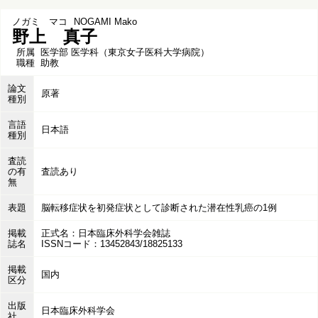
ノガミ マコ
NOGAMI Mako
野上 真子
所属
医学部 医学科（東京女子医科大学病院）
職種
助教
論文
原著
種別
言語
日本語
種別
査読
の有
査読あり
無
表題
脳転移症状を初発症状として診断された潜在性乳癌の1例
掲載
正式名：日本臨床外科学会雑誌
誌名
ISSNコード：13452843/18825133
掲載
国内
区分
出版
日本臨床外科学会
社