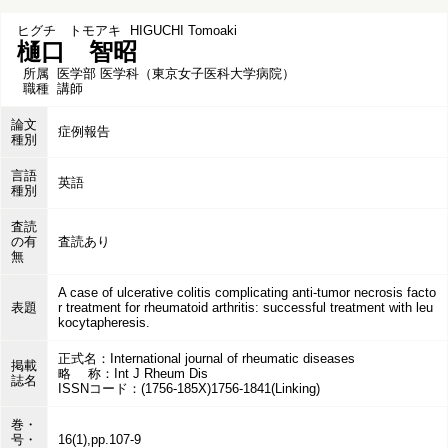
ヒグチ トモアキ
HIGUCHI Tomoaki
樋口 智昭
所属
医学部 医学科（東京女子医科大学病院）
職種
講師
論文
症例報告
種別
言語
英語
種別
査読
の有
査読あり
無
A case of ulcerative colitis complicating anti-tumor necrosis facto
表題
r treatment for rheumatoid arthritis: successful treatment with leu
kocytapheresis.
正式名：International journal of rheumatic diseases
掲載
略 称：Int J Rheum Dis
誌名
ISSNコード：(1756-185X)1756-1841(Linking)
巻・
号・
16(1),pp.107-9