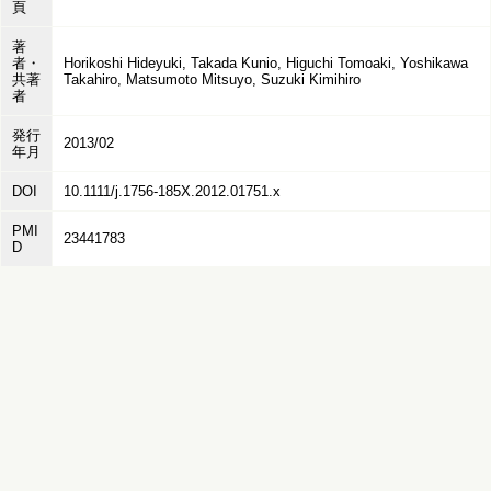
頁
著
者・
Horikoshi Hideyuki, Takada Kunio, Higuchi Tomoaki, Yoshikawa
共著
Takahiro, Matsumoto Mitsuyo, Suzuki Kimihiro
者
発行
2013/02
年月
DOI
10.1111/j.1756-185X.2012.01751.x
PMI
23441783
D