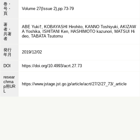
巻・
号・
Volume 27(Issue 2),pp.73-79
頁
著
ABE Yuki†, KOBAYASHI Hirohito, KANNO Toshiyuki, AKIZAW
者・
A Yoshika, ISHITANI Ken, HASHIMOTO kazunori, MATSUI Hi
共著
deo, TABATA Tsutomu
者
発行
2019/12/02
年月
DOI
https://doi.org/10.4993/acrt.27.73
resear
chma
https://www.jstage.jst.go.jp/article/acrt/27/2/27_73/_article
p用UR
L