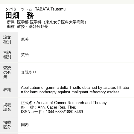
タバタ ツトム
TABATA Tsutomu
田畑 務
所属
医学部 医学科（東京女子医科大学病院）
職種
教授・基幹分野長
論文
原著
種別
言語
英語
種別
査読
の有
査読あり
無
Application of gamma-delta T cells obtained by ascites filtratio
表題
n for immunotherapy against malignant refractory ascites
正式名：Annals of Cancer Research and Therapy
掲載
略 称：Ann. Cacer Res. Ther.
誌名
ISSNコード：1344-6835/1880-5469
掲載
国内
区分