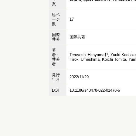
頁
総ペ
ージ
17
数
国際
国際共著
共著
著
者・
Teruyoshi Hirayama†*, Yuuki Kadooka
共著
Hiroki Umeshima, Koichi Tomita, Yum
者
発行
2022/11/29
年月
DOI
10.1186/s40478-022-01478-6