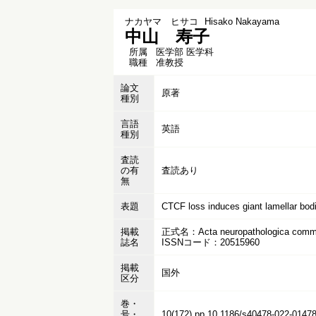
ナカヤマ ヒサコ
Hisako Nakayama
中山 寿子
所属
医学部 医学科
職種
准教授
論文
原著
種別
言語
英語
種別
査読
の有
査読あり
無
表題
CTCF loss induces giant lamellar bodie
掲載
正式名：Acta neuropathologica commu
誌名
ISSNコード：20515960
掲載
国外
区分
巻・
号・
10(172),pp.10.1186/s40478-022-01478