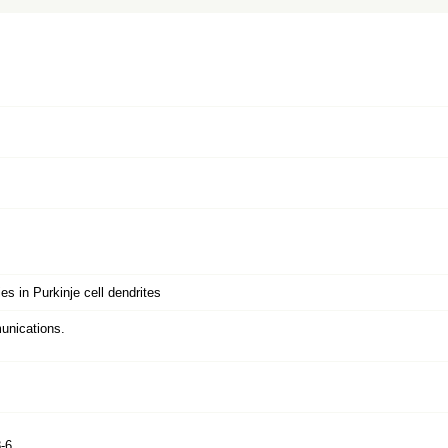
s in Purkinje cell dendrites
nications.
-6