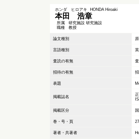
ホンダ ヒロアキ
HONDA Hiroaki
本田 浩章
所属
研究施設 研究施設
職種
教授
論文種別
原
言語種別
英
査読の有無
査
招待の有無
招
表題
Mo
正
掲載誌名
I
掲載区分
国
巻・号・頁
27
著者・共著者
Ho