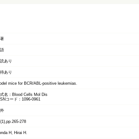
著
語
読あり
待あり
del mice for BCR/ABL-positive leukemias.
式名：Blood Cells Mol Dis
SSNコード：1096-0961
外
(1),pp.265-278
nda H, Hirai H.