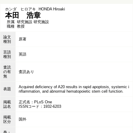
ホンダ ヒロアキ
HONDA Hiroaki
本田 浩章
所属
研究施設 研究施設
職種
教授
論文
原著
種別
言語
英語
種別
査読
の有
査読あり
無
Acquired deficiency of A20 results in rapid apoptosis, systemic i
表題
nflammation, and abnormal hematopoietic stem cell function.
掲載
正式名：PLoS One
誌名
ISSNコード：1932-6203
掲載
国外
区分
巻・