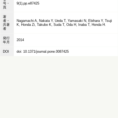
号・
9(1),pp.e87425
頁
著
者・
Nagamachi A, Nakata Y, Ueda T, Yamasaki N, Ebihara Y, Tsuji
共著
K, Honda Zi, Takubo K, Suda T, Oda H, Inaba T, Honda H.
者
発行
2014
年月
DOI
doi: 10.1371/journal.pone.0087425