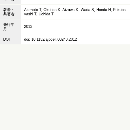
著者・
Akimoto T, Okuhira K, Aizawa K, Wada S, Honda H, Fukuba
共著者
yashi T, Uchida T.
発行年
2013
月
DOI
doi: 10.1152/ajpcell.00243.2012