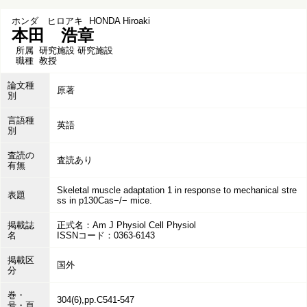
ホンダ ヒロアキ
HONDA Hiroaki
本田 浩章
所属
研究施設 研究施設
職種
教授
論文種
原著
別
言語種
英語
別
査読の
査読あり
有無
Skeletal muscle adaptation 1 in response to mechanical stre
表題
ss in p130Cas−/− mice.
掲載誌
正式名：Am J Physiol Cell Physiol
名
ISSNコード：0363-6143
掲載区
国外
分
巻・
304(6),pp.C541-547
号・頁