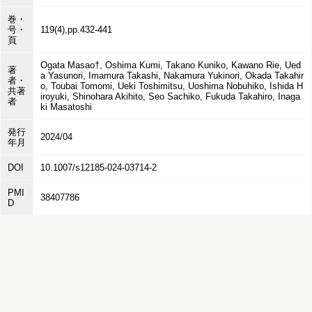
巻・
号・
119(4),pp.432-441
頁
Ogata Masao†, Oshima Kumi, Takano Kuniko, Kawano Rie, Ued
著
a Yasunori, Imamura Takashi, Nakamura Yukinori, Okada Takahir
者・
o, Toubai Tomomi, Ueki Toshimitsu, Uoshima Nobuhiko, Ishida H
共著
iroyuki, Shinohara Akihito, Seo Sachiko, Fukuda Takahiro, Inaga
者
ki Masatoshi
発行
2024/04
年月
DOI
10.1007/s12185-024-03714-2
PMI
38407786
D