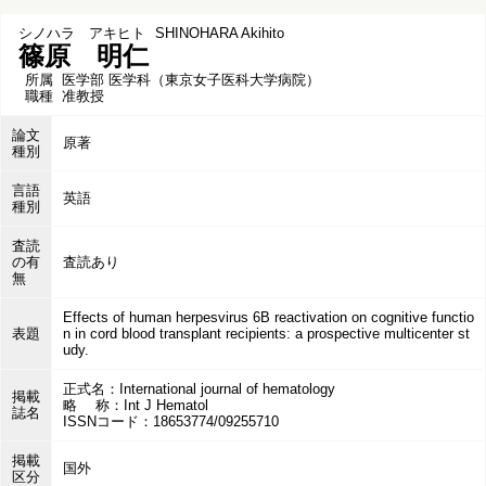
シノハラ アキヒト
SHINOHARA Akihito
篠原 明仁
所属
医学部 医学科（東京女子医科大学病院）
職種
准教授
論文
原著
種別
言語
英語
種別
査読
の有
査読あり
無
Effects of human herpesvirus 6B reactivation on cognitive functio
表題
n in cord blood transplant recipients: a prospective multicenter st
udy.
正式名：International journal of hematology
掲載
略 称：Int J Hematol
誌名
ISSNコード：18653774/09255710
掲載
国外
区分