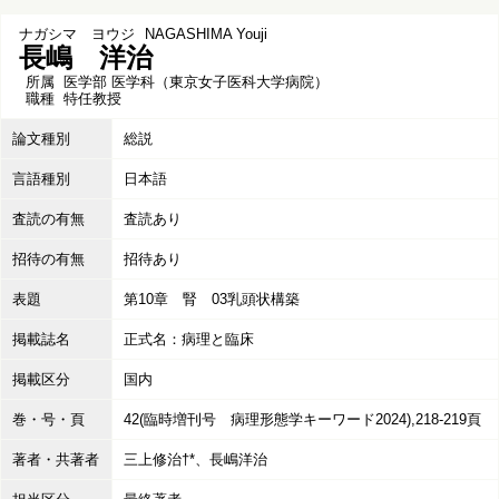
ナガシマ ヨウジ
NAGASHIMA Youji
長嶋 洋治
所属
医学部 医学科（東京女子医科大学病院）
職種
特任教授
論文種別
総説
言語種別
日本語
査読の有無
査読あり
招待の有無
招待あり
表題
第10章 腎 03乳頭状構築
掲載誌名
正式名：病理と臨床
掲載区分
国内
巻・号・頁
42(臨時増刊号 病理形態学キーワード2024),218-219頁
著者・共著者
三上修治†*、長嶋洋治