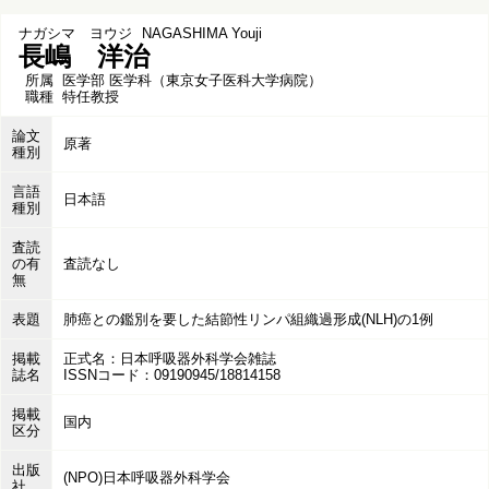
ナガシマ ヨウジ
NAGASHIMA Youji
長嶋 洋治
所属
医学部 医学科（東京女子医科大学病院）
職種
特任教授
論文
原著
種別
言語
日本語
種別
査読
の有
査読なし
無
表題
肺癌との鑑別を要した結節性リンパ組織過形成(NLH)の1例
掲載
正式名：日本呼吸器外科学会雑誌
誌名
ISSNコード：09190945/18814158
掲載
国内
区分
出版
(NPO)日本呼吸器外科学会
社