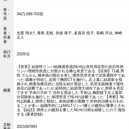
巻・
号・
34(7),699-703頁
頁
著
者・
光星 翔太†, 青島 宏枝, 井坂 珠子, 多賀谷 悦子, 長嶋 洋治, 神崎
共著
正人
者
発行
2020/11
年月
【背景】結節性リンパ組織過形成(NLH)は良性局在型の反応性肺
リンパ増殖性疾患に分類される稀な疾患である.【症例】71歳,男
性.てんかん,橋本病の既往を有し,慢性気管支炎で近医通院中であ
った.咳嗽が持続し,近医で胸部CTを施行し,左上葉に結節影を指
摘され,精査加療目的に当院を紹介受診した.気管支鏡検査で慢性
炎症の診断であったが,経時的に結節増大傾向であり,肺癌を否定
概要
できず,手術の方針で,当科を受診した.手術は,胸腔鏡下左上葉部
分切除術を施行した.病理所見でNLHの診断であった.【考察】NL
Hは画像上,肺癌と類似し,術前診断が困難で,外科的治療を行われ
ることが多い.組織学的にはMALTリンパ腫との鑑別が重要とされ
る.【結語】肺癌との鑑別を要したNLHの1例を経験したので,報告
する.(著者抄録)
文献
2021097083
番号