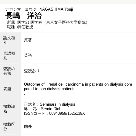
ナガシマ ヨウジ
NAGASHIMA Youji
長嶋 洋治
所属
医学部 医学科（東京女子医科大学病院）
職種
特任教授
論文種
原著
別
言語種
英語
別
査読の
査読あり
有無
Outcome of renal cell carcinoma in patients on dialysis com
表題
pared to non-dialysis patients.
.
正式名：Seminars in dialysis
掲載誌
略 称：Semin Dial
名
ISSNコード：08940959/1525139X
掲載区
国外
分