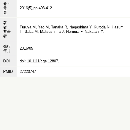
巻・
号・
2016(5),pp.403-412
頁
著
者・
Furuya M, Yao M, Tanaka R, Nagashima Y, Kuroda N, Hasumi
共著
H, Baba M, Matsushima J, Nomura F, Nakatani Y.
者
発行
2016/05
年月
DOI
doi: 10.1111/cge.12807.
PMID
27220747