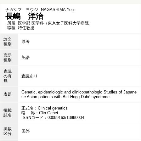
ナガシマ ヨウジ
NAGASHIMA Youji
長嶋 洋治
所属
医学部 医学科（東京女子医科大学病院）
職種
特任教授
論文
原著
種別
言語
英語
種別
査読
の有
査読あり
無
Genetic, epidemiologic and clinicopathologic Studies of Japane
表題
se Asian patients with Birt-Hogg-Dubé syndrome.
正式名：Clinical genetics
掲載
略 称：Clin Genet
誌名
ISSNコード：00099163/13990004
掲載
国外
区分