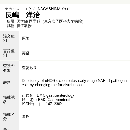
ナガシマ ヨウジ
NAGASHIMA Youji
長嶋 洋治
所属
医学部 医学科（東京女子医科大学病院）
職種
特任教授
論文種
原著
別
言語種
英語
別
査読の
査読あり
有無
Deficiency of eNOS exacerbates early-stage NAFLD pathogen
表題
esis by changing the fat distribution.
正式名：BMC gastroenterology
掲載誌
略 称：BMC Gastroenterol
名
ISSNコード：1471230X
掲載区
国外
分
巻・