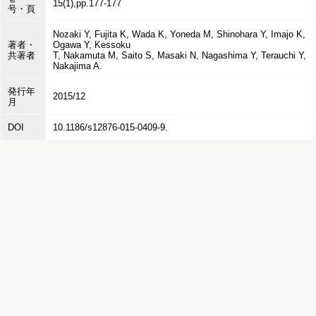
15(1),pp.177-177
号・頁
Nozaki Y, Fujita K, Wada K, Yoneda M, Shinohara Y, Imajo K,
著者・
Ogawa Y, Kessoku
共著者
T, Nakamuta M, Saito S, Masaki N, Nagashima Y, Terauchi Y,
Nakajima A.
発行年
2015/12
月
DOI
10.1186/s12876-015-0409-9.