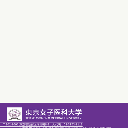
〒162-8666 東京都新宿区河田町8-1
大代表：
03-3353-8111
COPYRIGHT © 2015 TOKYO WOMEN'S MEDICAL UNIVERSITY. ALL RIGHTS RESERVED.