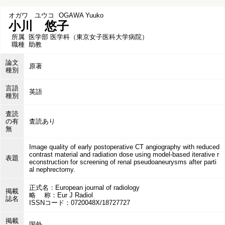
オガワ ユウコ
OGAWA Yuuko
小川 悠子
所属
医学部 医学科（東京女子医科大学病院）
職種
助教
論文
原著
種別
言語
英語
種別
査読
の有
査読あり
無
Image quality of early postoperative CT angiography with reduced
contrast material and radiation dose using model-based iterative r
表題
econstruction for screening of renal pseudoaneurysms after parti
al nephrectomy.
正式名：European journal of radiology
掲載
略 称：Eur J Radiol
誌名
ISSNコード：0720048X/18727727
掲載
国外