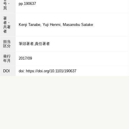
号・
pp.190637
頁
著
者・
Kenji Tanabe, Yuji Henmi, Masanobu Satake
共著
者
担当
筆頭著者,責任著者
区分
発行
2017/09
年月
DOI
doi: https://doi.org/10.1101/190637