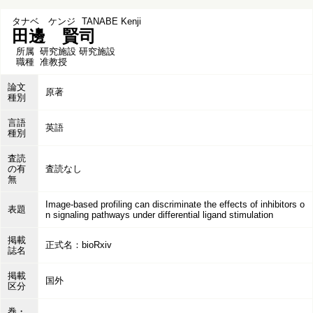
タナベ ケンジ
TANABE Kenji
田邊 賢司
所属
研究施設 研究施設
職種
准教授
論文
原著
種別
言語
英語
種別
査読
の有
査読なし
無
Image-based profiling can discriminate the effects of inhibitors o
表題
n signaling pathways under differential ligand stimulation
掲載
正式名：bioRxiv
誌名
掲載
国外
区分
巻・