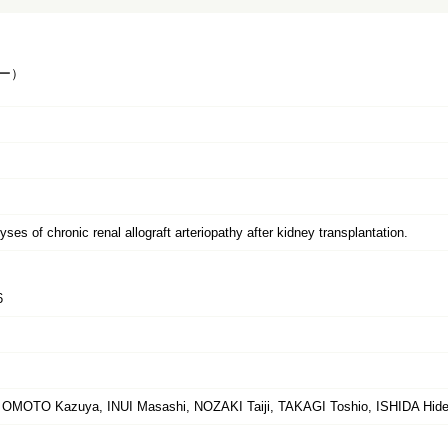
ー）
yses of chronic renal allograft arteriopathy after kidney transplantation.
6
OMOTO Kazuya, INUI Masashi, NOZAKI Taiji, TAKAGI Toshio, ISHIDA Hide