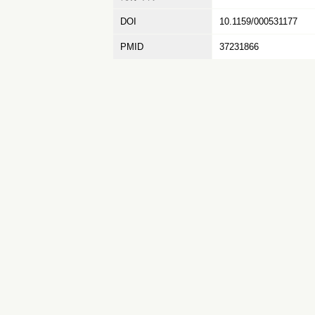
DOI
10.1159/000531177
PMID
37231866