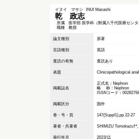
イヌイ マサシ
INUI Masashi
乾 政志
所属
医学部 医学科（附属八千代医療センタ
職種
教授
論文種別
原著
言語種別
英語
査読の有無
査読あり
表題
Clinicopathological anal
正式名：Nephron
掲載誌名
略 称：Nephron
ISSNコード：0028276
掲載区分
国外
巻・号・頁
147(Suppl1),pp.22-27
著者・共著者
SHIMIZU Tomokazu†*, 
発行年月
2023/11