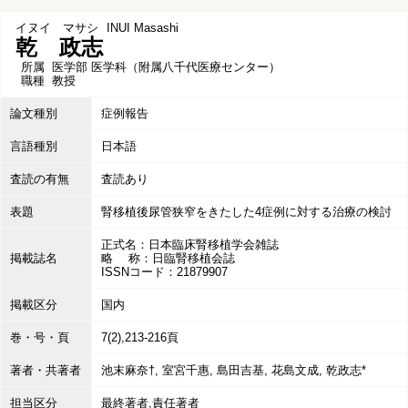
イヌイ マサシ
INUI Masashi
乾 政志
所属
医学部 医学科（附属八千代医療センター）
職種
教授
論文種別
症例報告
言語種別
日本語
査読の有無
査読あり
表題
腎移植後尿管狭窄をきたした4症例に対する治療の検討
正式名：日本臨床腎移植学会雑誌
掲載誌名
略 称：日臨腎移植会誌
ISSNコード：21879907
掲載区分
国内
巻・号・頁
7(2),213-216頁
著者・共著者
池末麻奈†, 室宮千惠, 島田吉基, 花島文成, 乾政志*
担当区分
最終著者,責任著者