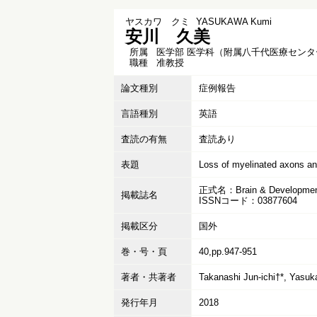
ヤスカワ クミ
YASUKAWA Kumi
安川 久美
所属
医学部 医学科（附属八千代医療センタ
職種
准教授
論文種別
症例報告
言語種別
英語
査読の有無
査読あり
表題
Loss of myelinated axons and
正式名：Brain & Developme
掲載誌名
ISSNコード：03877604
掲載区分
国外
巻・号・頁
40,pp.947-951
著者・共著者
Takanashi Jun-ichi†*, Yasu
発行年月
2018