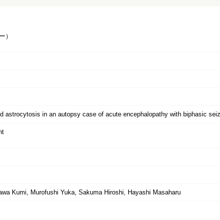
ー）
 astrocytosis in an autopsy case of acute encephalopathy with biphasic seizu
nt
kawa Kumi, Murofushi Yuka, Sakuma Hiroshi, Hayashi Masaharu