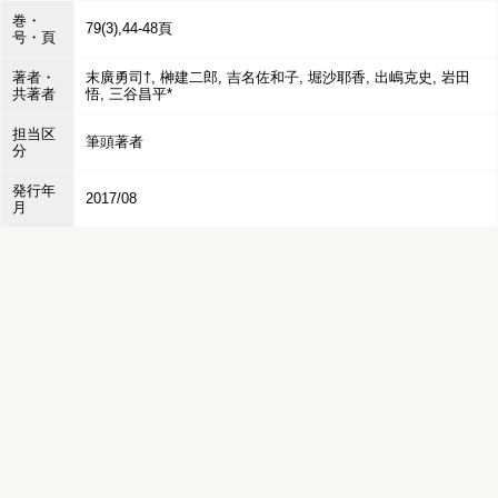
巻・
79(3),44-48頁
号・頁
著者・
末廣勇司†, 榊建二郎, 吉名佐和子, 堀沙耶香, 出嶋克史, 岩田
共著者
悟, 三谷昌平*
担当区
筆頭著者
分
発行年
2017/08
月