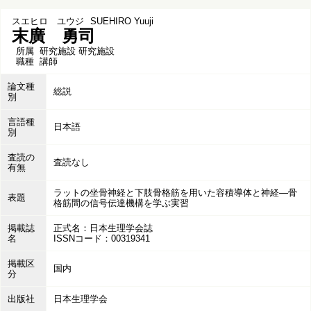
スエヒロ ユウジ
SUEHIRO Yuuji
末廣 勇司
所属
研究施設 研究施設
職種
講師
論文種
総説
別
言語種
日本語
別
査読の
査読なし
有無
ラットの坐骨神経と下肢骨格筋を用いた容積導体と神経―骨
表題
格筋間の信号伝達機構を学ぶ実習
掲載誌
正式名：日本生理学会誌
名
ISSNコード：00319341
掲載区
国内
分
出版社
日本生理学会