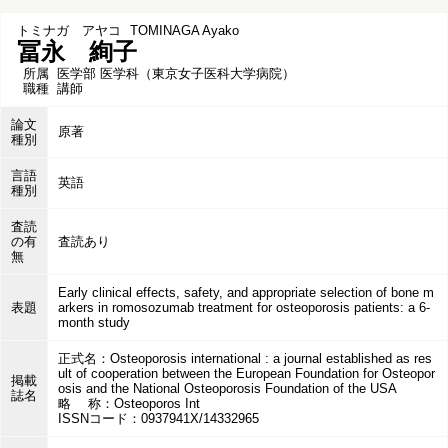
トミナガ アヤコ
TOMINAGA Ayako
冨永 絢子
所属
医学部 医学科（東京女子医科大学病院）
職種
講師
論文
原著
種別
言語
英語
種別
査読
の有
査読あり
無
Early clinical effects, safety, and appropriate selection of bone m
表題
arkers in romosozumab treatment for osteoporosis patients: a 6-
month study
正式名：Osteoporosis international : a journal established as res
ult of cooperation between the European Foundation for Osteopor
掲載
osis and the National Osteoporosis Foundation of the USA
誌名
略 称：Osteoporos Int
ISSNコード：0937941X/14332965