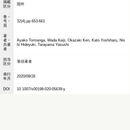
掲載
国外
区分
巻・
号・
32(4),pp.653-661
頁
著
者・
Ayako Tomianga, Wada Keiji, Okazaki Ken, Kato Yoshiharu, Nis
共著
hi Hideyuki, Tarayama Yasushi
者
担当
筆頭著者
区分
発行
2020/09/26
年月
DOI
10.1007/s00198-020-05639-y