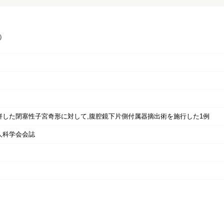
）
併した閉塞性子宮奇形に対して,腹腔鏡下片側付属器摘出術を施行した1例
人科学会会誌