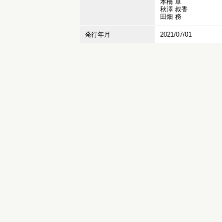
本橋 卓
秋澤 叔香
田畑 務
発行年月
2021/07/01