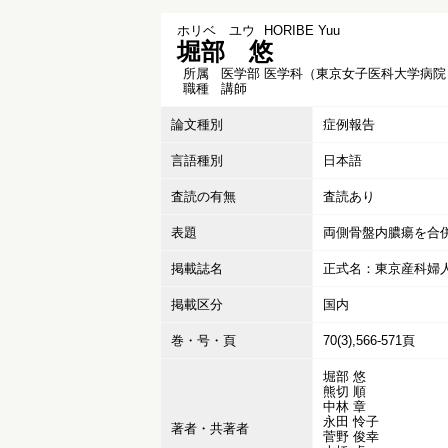
ホリベ ユウ
HORIBE Yuu
堀部 悠
所属
医学部 医学科（東京女子医科大学病院
職種
講師
論文種別
症例報告
言語種別
日本語
査読の有無
査読あり
表題
両側骨盤内膿瘍を合
掲載誌名
正式名：東京産科婦
掲載区分
国内
巻・号・頁
70(3),566-571頁
堀部 悠
熊切 順
中林 章
永田 怜子
著者・共著者
菅野 俊幸