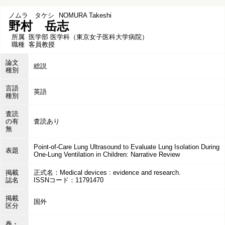
ノムラ タケシ
NOMURA Takeshi
野村 岳志
所属
医学部 医学科（東京女子医科大学病院）
職種
客員教授
論文
総説
種別
言語
英語
種別
査読
の有
査読あり
無
Point-of-Care Lung Ultrasound to Evaluate Lung Isolation During
表題
One-Lung Ventilation in Children: Narrative Review
掲載
正式名：Medical devices : evidence and research.
誌名
ISSNコード：11791470
掲載
国外
区分
巻・