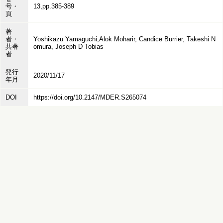
号・
13,pp.385-389
頁
著
者・
Yoshikazu Yamaguchi,Alok Moharir, Candice Burrier, Takeshi N
共著
omura, Joseph D Tobias
者
発行
2020/11/17
年月
DOI
https://doi.org/10.2147/MDER.S265074