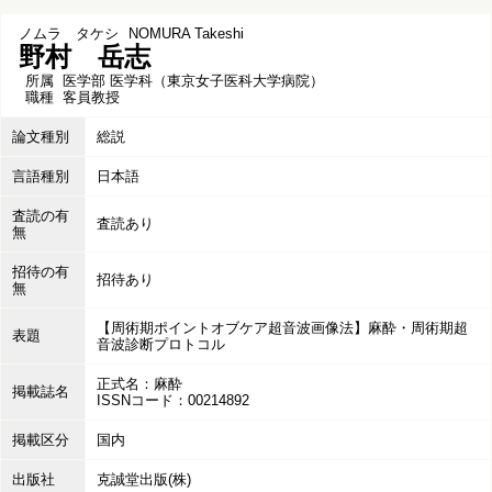
ノムラ タケシ
NOMURA Takeshi
野村 岳志
所属
医学部 医学科（東京女子医科大学病院）
職種
客員教授
論文種別
総説
言語種別
日本語
査読の有
査読あり
無
招待の有
招待あり
無
【周術期ポイントオブケア超音波画像法】麻酔・周術期超
表題
音波診断プロトコル
正式名：麻酔
掲載誌名
ISSNコード：00214892
掲載区分
国内
出版社
克誠堂出版(株)