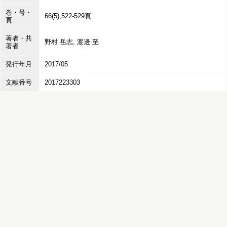
巻・号・
66(5),522-529頁
頁
著者・共
野村 岳志, 渡邊 至
著者
発行年月
2017/05
文献番号
2017223303