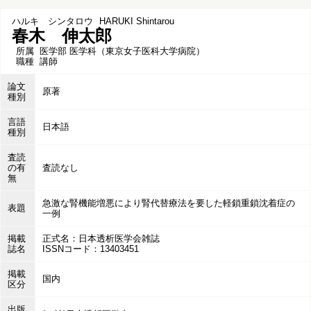
ハルキ シンタロウ
HARUKI Shintarou
春木 伸太郎
所属
医学部 医学科（東京女子医科大学病院）
職種
講師
論文
原著
種別
言語
日本語
種別
査読
の有
査読なし
無
急激な腎機能増悪により腎代替療法を要した軽鎖重鎖沈着症の
表題
一例
掲載
正式名：日本透析医学会雑誌
誌名
ISSNコード：13403451
掲載
国内
区分
出版