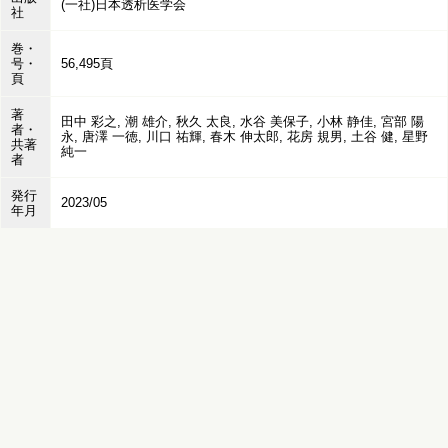
(一社)日本透析医学会
社
巻・
号・
56,495頁
頁
著
田中 彩之, 潮 雄介, 秋久 太良, 水谷 美保子, 小林 静佳, 宮部 陽
者・
永, 唐澤 一徳, 川口 祐輝, 春木 伸太郎, 花房 規男, 土谷 健, 星野
共著
純一
者
発行
2023/05
年月