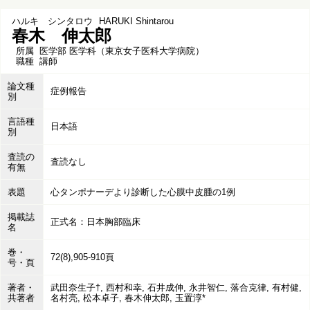
ハルキ シンタロウ
HARUKI Shintarou
春木 伸太郎
所属
医学部 医学科（東京女子医科大学病院）
職種
講師
論文種
症例報告
別
言語種
日本語
別
査読の
査読なし
有無
表題
心タンポナーデより診断した心膜中皮腫の1例
掲載誌
正式名：日本胸部臨床
名
巻・
72(8),905-910頁
号・頁
著者・
武田奈生子†, 西村和幸, 石井成伸, 永井智仁, 落合克律, 有村健,
共著者
名村亮, 松本卓子, 春木伸太郎, 玉置淳*