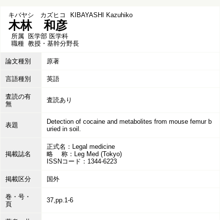
キバヤシ カズヒコ
KIBAYASHI Kazuhiko
木林 和彦
所属
医学部 医学科
職種
教授・基幹分野長
論文種別
原著
言語種別
英語
査読の有
査読あり
無
Detection of cocaine and metabolites from mouse femur b
表題
uried in soil.
正式名：Legal medicine
掲載誌名
略 称：Leg Med (Tokyo)
ISSNコード：1344-6223
掲載区分
国外
巻・号・
37,pp.1-6
頁