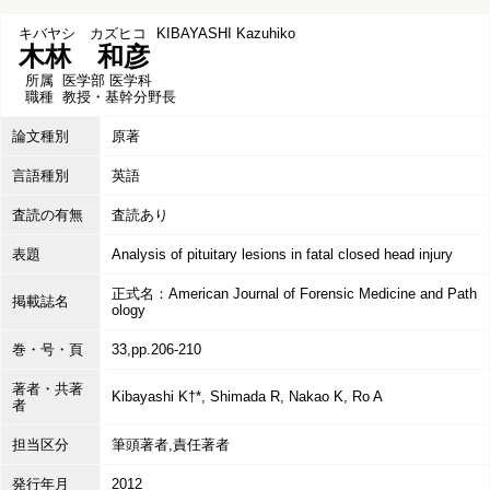
キバヤシ カズヒコ
KIBAYASHI Kazuhiko
木林 和彦
所属
医学部 医学科
職種
教授・基幹分野長
論文種別
原著
言語種別
英語
査読の有無
査読あり
表題
Analysis of pituitary lesions in fatal closed head injury
正式名：American Journal of Forensic Medicine and Path
掲載誌名
ology
巻・号・頁
33,pp.206-210
著者・共著
Kibayashi K†*, Shimada R, Nakao K, Ro A
者
担当区分
筆頭著者,責任著者
発行年月
2012