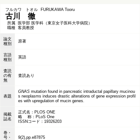
フルカワ トオル
FURUKAWA Tooru
古川 徹
所属
医学部 医学科（東京女子医科大学病院）
職種
客員教授
論文
原著
種別
言語
英語
種別
査読
の有
査読あり
無
GNAS
mutation found in pancreatic intraductal papillary mucinou
表題
s neoplasms induces drastic alterations of gene expression profil
es with upregulation of mucin genes.
正式名：PLOS ONE
掲載
略 称：PLoS One
誌名
ISSNコード：19326203
巻・
号・
9(2),pp.e87875