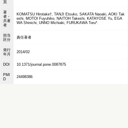
頁
著
KOMATSU Hirotake†, TANJI Etsuko, SAKATA Naoaki, AOKI Tak
者・
eshi, MOTOI Fuyuhiko, NAITOH Takeshi, KATAYOSE Yu, EGA
共著
WA Shinichi, UNNO Michiaki, FURUKAWA Toru*.
者
担当
責任著者
区分
発行
2014/02
年月
DOI
10.1371/journal.pone.0087875
PMI
24498386
D