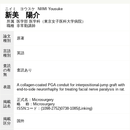
ニイミ ヨウスケ
NIIMI Yousuke
新美 陽介
所属
医学部 医学科（東京女子医科大学病院）
職種
非常勤講師
論文
原著
種別
言語
英語
種別
査読
の有
査読あり
無
A collagen-coated PGA conduit for interpositional-jump graft with
表題
end-to-side neurorrhaphy for treating facial nerve paralysis in rat.
正式名：Microsurgery
掲載
略 称：Microsurgery
誌名
ISSNコード：(1098-2752)0738-1085(Linking)
掲載
国外
区分