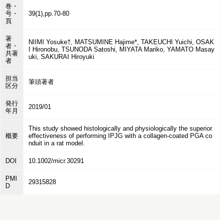
巻・
号・
39(1),pp.70-80
頁
著
NIIMI Yosuke†, MATSUMINE Hajime*, TAKEUCHI Yuichi, OSAK
者・
I Hironobu, TSUNODA Satoshi, MIYATA Mariko, YAMATO Masay
共著
uki, SAKURAI Hiroyuki
者
担当
筆頭著者
区分
発行
2019/01
年月
This study showed histologically and physiologically the superior
概要
effectiveness of performing IPJG with a collagen-coated PGA co
nduit in a rat model.
DOI
10.1002/micr.30291
PMI
29315828
D