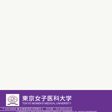
〒162-8666 東京都新宿区河田町8-1
大代表：
03-3353-8111
COPYRIGHT © 2015 TOKYO WOMEN'S MEDICAL UNIVERSITY. ALL RIGHTS RESERVED.