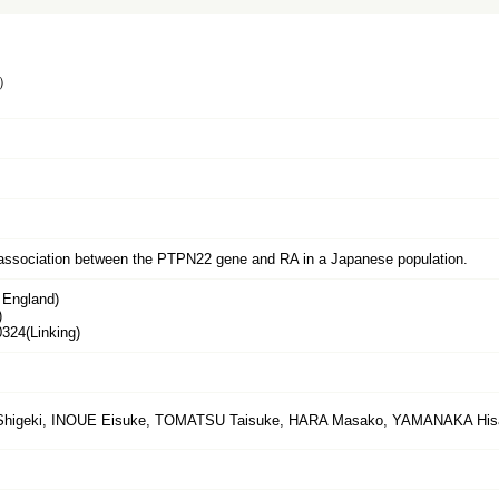
）
 association between the PTPN22 gene and RA in a Japanese population.
England)
)
24(Linking)
higeki, INOUE Eisuke, TOMATSU Taisuke, HARA Masako, YAMANAKA His