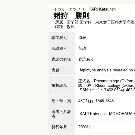
イカリ カツノリ
IKARI Katsunori
猪狩 勝則
所属
医学部 医学科（東京女子医科大学病院
職種
教授
論文種別
原著
言語種別
英語
査読の有無
査読あり
表題
Haplotype analysis revealed no
正式名：Rheumatology (Oxford, 
掲載誌名
略 称：Rheumatology (Oxford
ISSNコード：(1462-0324)1462-03
巻・号・頁
45(11),pp.1345-1348
著者・共著
IKARI Katsunori, MOMOHARA S
者
発行年月
2006/11