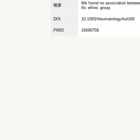
We found no association betwee
概要
ific ethnic group.
DOI
10.1093/rheumatology/kel169
PMID
16690758