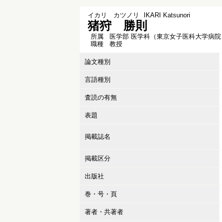
イカリ カツノリ
IKARI Katsunori
猪狩 勝則
所属
医学部 医学科（東京女子医科大学病院
職種
教授
論文種別
言語種別
査読の有無
表題
掲載誌名
掲載区分
出版社
巻・号・頁
著者・共著者