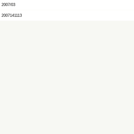
2007/03
2007141113