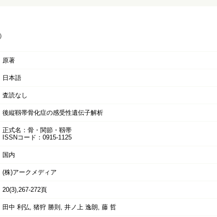
）
原著
日本語
査読なし
後縦靱帯骨化症の感受性遺伝子解析
正式名：骨・関節・靱帯
ISSNコード：0915-1125
国内
(株)アークメディア
20(3),267-272頁
田中 利弘, 猪狩 勝則, 井ノ上 逸朗, 藤 哲