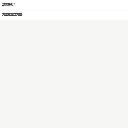
2009/07
2009303288