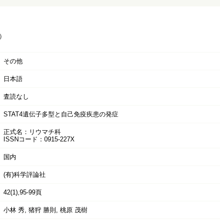
）
その他
日本語
査読なし
STAT4遺伝子多型と自己免疫疾患の発症
正式名：リウマチ科
ISSNコード：0915-227X
国内
(有)科学評論社
42(1),95-99頁
小林 秀, 猪狩 勝則, 桃原 茂樹