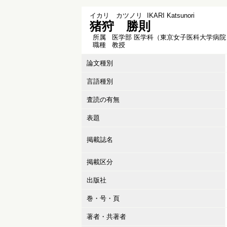
イカリ カツノリ
IKARI Katsunori
猪狩 勝則
所属
医学部 医学科（東京女子医科大学病院
職種
教授
論文種別
言語種別
査読の有無
表題
掲載誌名
掲載区分
出版社
巻・号・頁
著者・共著者