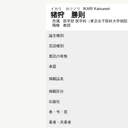
イカリ カツノリ
IKARI Katsunori
猪狩 勝則
所属
医学部 医学科（東京女子医科大学病院
職種
教授
論文種別
言語種別
査読の有無
表題
掲載誌名
掲載区分
出版社
巻・号・頁
著者・共著者