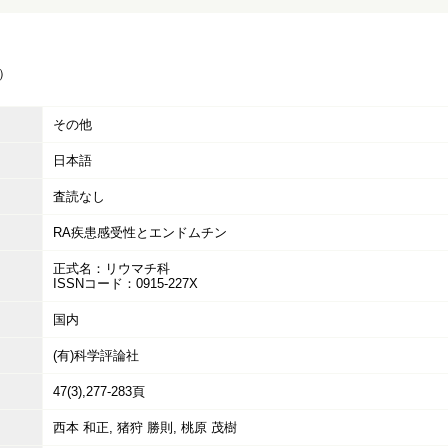
）
その他
日本語
査読なし
RA疾患感受性とエンドムチン
正式名：リウマチ科
ISSNコード：0915-227X
国内
(有)科学評論社
47(3),277-283頁
西本 和正, 猪狩 勝則, 桃原 茂樹