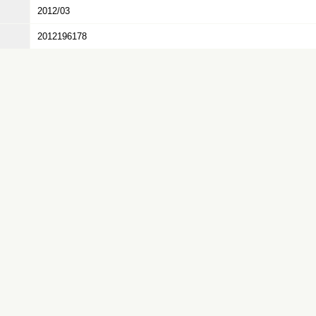
2012/03
2012196178